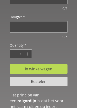
0/5
Hoogte:
*
0/5
Quantity
*
In winkelwagen
Bestelen
Het principe van 
een 
rolgordijn 
is dat het voor 
het raam rolt en op iedere 