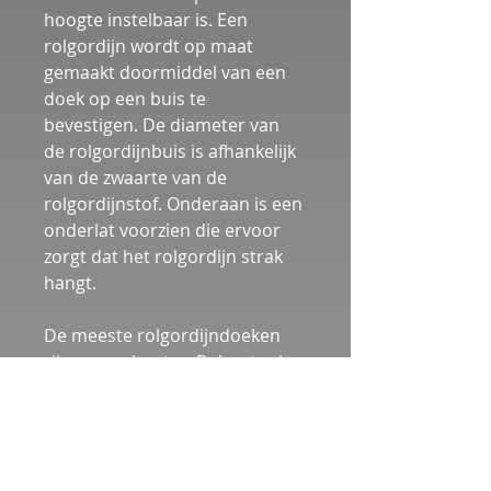
hoogte instelbaar is. Een 
rolgordijn wordt op maat 
gemaakt doormiddel van een 
doek op een buis te 
bevestigen. De diameter van 
de rolgordijnbuis is afhankelijk 
van de zwaarte van de 
rolgordijnstof. Onderaan is een 
onderlat voorzien die ervoor 
zorgt dat het rolgordijn strak 
hangt.
De meeste rolgordijndoeken 
zijn van polyester. Polyester is 
een synthetische stof die veel 
minder snel gaat verkleuren 
dan natuurlijke 
rolgordijnstoffen. De 